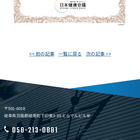
<< 前の記事
一覧に戻る
次の記事 >>
〒501-6018
岐阜県羽島郡岐南町下印食3-30 とらでんビル4F
058-213-0881