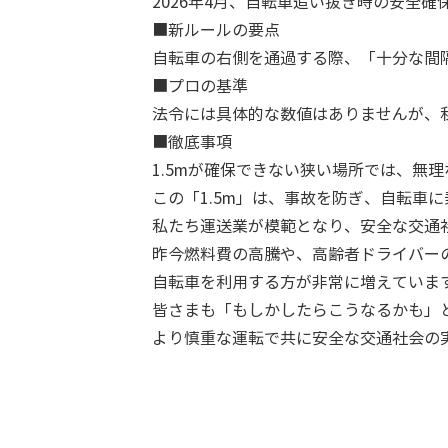
2026年4月、自転車追い抜き時の安全
■新ルールの要点
自転車の右側を通過する際、「十分な間
■プロの基準
法令には具体的な数値はありませんが、私
■徹底事項
1.5mが確保できない狭い場所では、無
この「1.5m」は、事故を防ぎ、自転車
私たち運送業が模範となり、安全な交通
昨今燃料費の高騰や、高齢者ドライバー
自転車を利用する方が非常に増えていま
皆さまも「もしかしたらこうなるかも」
より慎重な運転で共に安全な交通社会の