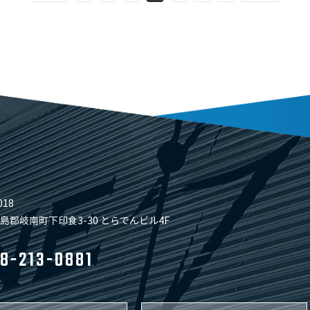
018
島郡岐南町下印食3-30 とらでんビル4F
8-213-0881