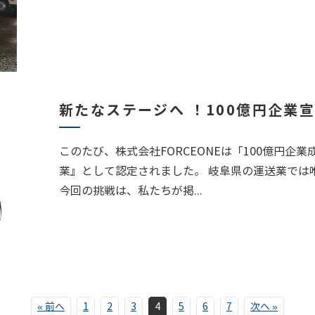
新たなステージへ ！100億円企業
このたび、株式会社FORCEONEは「100億円企業
業』として認定されました。 岐阜県の運送業では
今回の挑戦は、私たちが掲...
« 前へ
1
2
3
4
5
6
7
次へ »